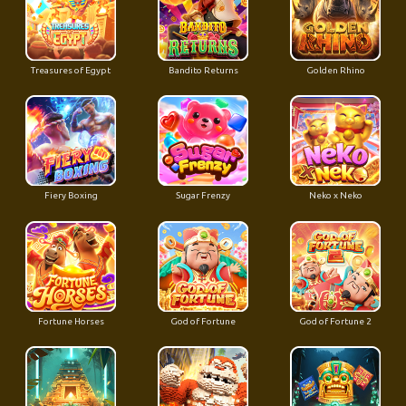
Treasures of Egypt
Bandito Returns
Golden Rhino
Fiery Boxing
Sugar Frenzy
Neko x Neko
Fortune Horses
God of Fortune
God of Fortune 2