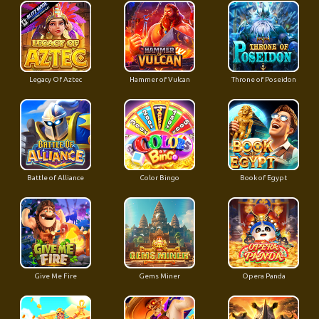
Legacy Of Aztec
Hammer of Vulcan
Throne of Poseidon
Battle of Alliance
Color Bingo
Book of Egypt
Give Me Fire
Gems Miner
Opera Panda