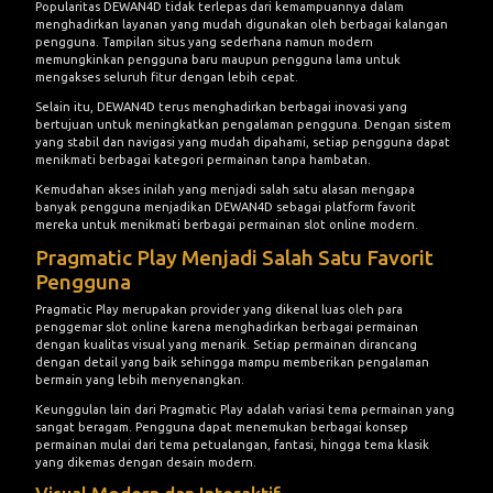
Popularitas DEWAN4D tidak terlepas dari kemampuannya dalam
menghadirkan layanan yang mudah digunakan oleh berbagai kalangan
pengguna. Tampilan situs yang sederhana namun modern
memungkinkan pengguna baru maupun pengguna lama untuk
mengakses seluruh fitur dengan lebih cepat.
Selain itu, DEWAN4D terus menghadirkan berbagai inovasi yang
bertujuan untuk meningkatkan pengalaman pengguna. Dengan sistem
yang stabil dan navigasi yang mudah dipahami, setiap pengguna dapat
menikmati berbagai kategori permainan tanpa hambatan.
Kemudahan akses inilah yang menjadi salah satu alasan mengapa
banyak pengguna menjadikan DEWAN4D sebagai platform favorit
mereka untuk menikmati berbagai permainan slot online modern.
Pragmatic Play Menjadi Salah Satu Favorit
Pengguna
Pragmatic Play merupakan provider yang dikenal luas oleh para
penggemar slot online karena menghadirkan berbagai permainan
dengan kualitas visual yang menarik. Setiap permainan dirancang
dengan detail yang baik sehingga mampu memberikan pengalaman
bermain yang lebih menyenangkan.
Keunggulan lain dari Pragmatic Play adalah variasi tema permainan yang
sangat beragam. Pengguna dapat menemukan berbagai konsep
permainan mulai dari tema petualangan, fantasi, hingga tema klasik
yang dikemas dengan desain modern.