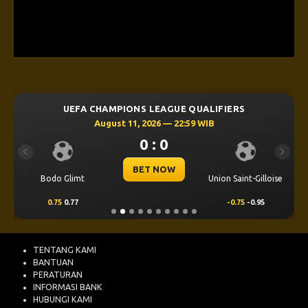
UEFA CHAMPIONS LEAGUE QUALIFIERS
August 11, 2026 — 22:59 WIB
0 : 0
Previous
Next
BET NOW
Bodo Glimt
Union Saint-Gilloise
0.75
0.77
-0.75
-0.95
TENTANG KAMI
BANTUAN
PERATURAN
INFORMASI BANK
HUBUNGI KAMI