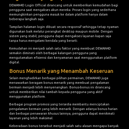
DEWAN4D Login Official dirancang untuk memberikan kemudahan bagi
pengguna saat mengakses akun mereka. Proses login yang sederhana
memungkinkan pengguna masuk ke dalam platform hanya dalam
beberapa langkah saja.
Tampilan halaman login dibuat secara responsif sehingga tetap nyaman
digunakan baik melalui perangkat desktop maupun mobile. Dengan
sistem yang stabil, pengguna dapat mengakses layanan kapan saja
tanpa harus mengalami kendala yang berarti.
Kemudahan ini menjadi salah satu faktor yang membuat DEWAN4D
semakin diminati oleh berbagai kalangan pengguna yang
mengutamakan efisiensi dan kenyamanan saat menggunakan platform
digital.
Bonus Menarik yang Menambah Keseruan
Selain menghadirkan berbagai pilihan permainan, DEWAN4D juga
menawarkan beragam bonus menarik yang membuat pengalaman
bermain menjadi lebih menyenangkan. Bonus-bonus ini dirancang
untuk memberikan nilai tambah kepada pengguna yang aktif
menggunakan platform.
Berbagai program promosi yang tersedia membantu menciptakan
pengalaman bermain yang lebih menarik. Dengan adanya bonus harian
dan berbagai penawaran khusus lainnya, pengguna dapat menikmati
layanan yang lebih maksimal.
Keberadaan bonus tersebut menjadi salah satu alasan mengapa banyak