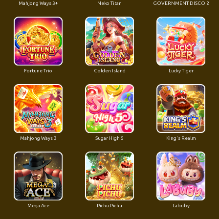
Mahjong Ways 3+
Neko Titan
GOVERNMENT DISCO 2
Fortune Trio
Golden Island
Lucky Tiger
Mahjong Ways 3
Sugar High 5
King's Realm
Mega Ace
Pichu Pichu
Labuby