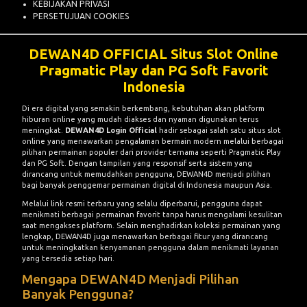
KEBIJAKAN PRIVASI
PERSETUJUAN COOKIES
DEWAN4D OFFICIAL
Situs Slot Online
Pragmatic Play dan PG Soft Favorit
Indonesia
Di era digital yang semakin berkembang, kebutuhan akan platform
hiburan online yang mudah diakses dan nyaman digunakan terus
meningkat.
DEWAN4D Login Official
hadir sebagai salah satu situs slot
online yang menawarkan pengalaman bermain modern melalui berbagai
pilihan permainan populer dari provider ternama seperti Pragmatic Play
dan PG Soft. Dengan tampilan yang responsif serta sistem yang
dirancang untuk memudahkan pengguna, DEWAN4D menjadi pilihan
bagi banyak penggemar permainan digital di Indonesia maupun Asia.
Melalui link resmi terbaru yang selalu diperbarui, pengguna dapat
menikmati berbagai permainan favorit tanpa harus mengalami kesulitan
saat mengakses platform. Selain menghadirkan koleksi permainan yang
lengkap, DEWAN4D juga menawarkan berbagai fitur yang dirancang
untuk meningkatkan kenyamanan pengguna dalam menikmati layanan
yang tersedia setiap hari.
Mengapa DEWAN4D Menjadi Pilihan
Banyak Pengguna?