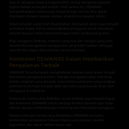
Saat ini sebagian besar pengguna lebih sering mengakses layanan
digital melalui perangkat mobile. Oleh karena itu, DEWAN4D
mengembangkan sistem yang responsif agar seluruh fitur dapat
digunakan dengan nyaman melalui smartphone maupun tablet.
Selain tampilan yang telah dioptimalkan, kecepatan akses juga menjadi
perhatian utama. Hal ini memungkinkan pengguna untuk menikmati
seluruh layanan tanpa harus menunggu waktu loading yang lama.
Bagi pengguna desktop, tampilan yang luas dan navigasi yang jelas
memberikan pengalaman penggunaan yang lebih nyaman sehingga
seluruh fitur dapat dimanfaatkan secara maksimal.
Komitmen DEWAN4D Dalam Memberikan
Pengalaman Terbaik
DEWAN4D terus berupaya menghadirkan layanan yang sesuai dengan
kebutuhan pengguna modern. Dengan menggabungkan teknologi
terkini, tampilan yang menarik, serta koleksi permainan yang lengkap,
platform ini berhasil menjadi salah satu situs yang banyak dicari oleh
pengguna di Indonesia.
Pembaruan sistem yang dilakukan secara berkala juga menjadi bagian
dari komitmen DEWAN4D untuk menjaga kualitas layanan agar tetap
relevan dengan perkembangan teknologi dan kebutuhan pengguna.
Melalui berbagai inovasi yang dihadirkan, DEWAN4D berusaha
memberikan pengalaman hiburan digital yang nyaman, mudah
digunakan, dan dapat diakses kapan saja.