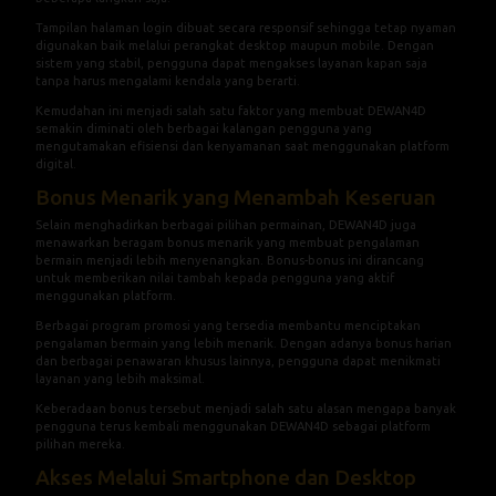
Tampilan halaman login dibuat secara responsif sehingga tetap nyaman
digunakan baik melalui perangkat desktop maupun mobile. Dengan
sistem yang stabil, pengguna dapat mengakses layanan kapan saja
tanpa harus mengalami kendala yang berarti.
Kemudahan ini menjadi salah satu faktor yang membuat DEWAN4D
semakin diminati oleh berbagai kalangan pengguna yang
mengutamakan efisiensi dan kenyamanan saat menggunakan platform
digital.
Bonus Menarik yang Menambah Keseruan
Selain menghadirkan berbagai pilihan permainan, DEWAN4D juga
menawarkan beragam bonus menarik yang membuat pengalaman
bermain menjadi lebih menyenangkan. Bonus-bonus ini dirancang
untuk memberikan nilai tambah kepada pengguna yang aktif
menggunakan platform.
Berbagai program promosi yang tersedia membantu menciptakan
pengalaman bermain yang lebih menarik. Dengan adanya bonus harian
dan berbagai penawaran khusus lainnya, pengguna dapat menikmati
layanan yang lebih maksimal.
Keberadaan bonus tersebut menjadi salah satu alasan mengapa banyak
pengguna terus kembali menggunakan DEWAN4D sebagai platform
pilihan mereka.
Akses Melalui Smartphone dan Desktop