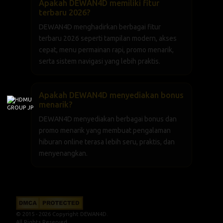
Apakah DEWAN4D memiliki fitur
terbaru 2026?
DEWAN4D menghadirkan berbagai fitur
terbaru 2026 seperti tampilan modern, akses
cepat, menu permainan rapi, promo menarik,
serta sistem navigasi yang lebih praktis.
Apakah DEWAN4D menyediakan bonus
menarik?
DEWAN4D menyediakan berbagai bonus dan
promo menarik yang membuat pengalaman
hiburan online terasa lebih seru, praktis, dan
menyenangkan.
© 2015 - 2026 Copyright DEWAN4D.
All Rights Reserved.