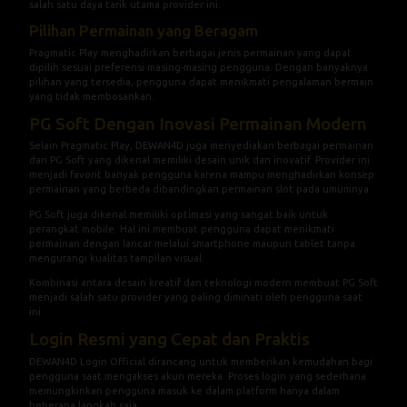
salah satu daya tarik utama provider ini.
Pilihan Permainan yang Beragam
Pragmatic Play menghadirkan berbagai jenis permainan yang dapat
dipilih sesuai preferensi masing-masing pengguna. Dengan banyaknya
pilihan yang tersedia, pengguna dapat menikmati pengalaman bermain
yang tidak membosankan.
PG Soft Dengan Inovasi Permainan Modern
Selain Pragmatic Play, DEWAN4D juga menyediakan berbagai permainan
dari PG Soft yang dikenal memiliki desain unik dan inovatif. Provider ini
menjadi favorit banyak pengguna karena mampu menghadirkan konsep
permainan yang berbeda dibandingkan permainan slot pada umumnya.
PG Soft juga dikenal memiliki optimasi yang sangat baik untuk
perangkat mobile. Hal ini membuat pengguna dapat menikmati
permainan dengan lancar melalui smartphone maupun tablet tanpa
mengurangi kualitas tampilan visual.
Kombinasi antara desain kreatif dan teknologi modern membuat PG Soft
menjadi salah satu provider yang paling diminati oleh pengguna saat
ini.
Login Resmi yang Cepat dan Praktis
DEWAN4D Login Official dirancang untuk memberikan kemudahan bagi
pengguna saat mengakses akun mereka. Proses login yang sederhana
memungkinkan pengguna masuk ke dalam platform hanya dalam
beberapa langkah saja.