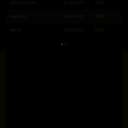
5
4
7