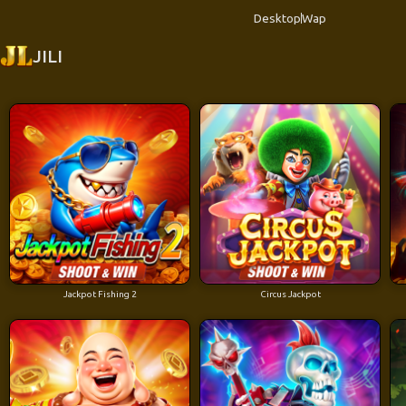
Desktop
Wap
JILI
Jackpot Fishing 2
Circus Jackpot