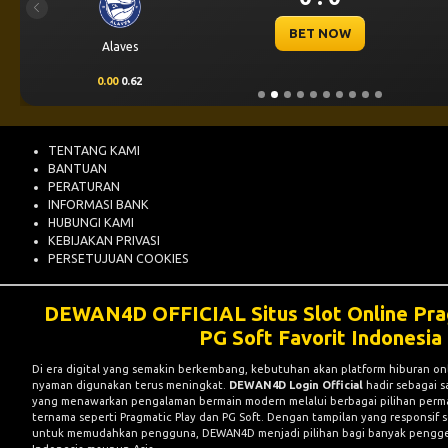
Previous
BET NOW
Alaves
0.00
0.62
TENTANG KAMI
BANTUAN
PERATURAN
INFORMASI BANK
HUBUNGI KAMI
KEBIJAKAN PRIVASI
PERSETUJUAN COOKIES
DEWAN4D OFFICIAL
Situs Slot Online Pr
PG Soft Favorit Indonesia
Di era digital yang semakin berkembang, kebutuhan akan platform hiburan o
nyaman digunakan terus meningkat.
DEWAN4D Login Official
hadir sebagai sa
yang menawarkan pengalaman bermain modern melalui berbagai pilihan perma
ternama seperti Pragmatic Play dan PG Soft. Dengan tampilan yang responsif 
untuk memudahkan pengguna, DEWAN4D menjadi pilihan bagi banyak penggem