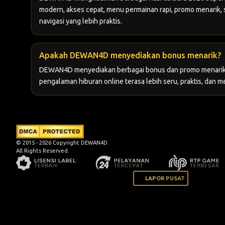
modern, akses cepat, menu permainan rapi, promo menarik, 
navigasi yang lebih praktis.
Apakah DEWAN4D menyediakan bonus menarik?
DEWAN4D menyediakan berbagai bonus dan promo menari
pengalaman hiburan online terasa lebih seru, praktis, dan
© 2015 - 2026 Copyright DEWAN4D.
All Rights Reserved.
LAPOR PUSAT