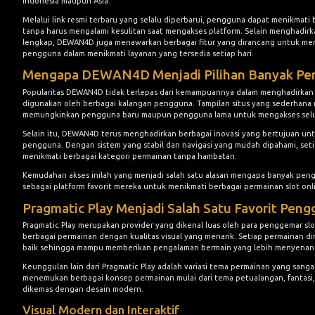
Indonesia maupun Asia.
Melalui link resmi terbaru yang selalu diperbarui, pengguna dapat menikmati 
tanpa harus mengalami kesulitan saat mengakses platform. Selain menghadirk
lengkap, DEWAN4D juga menawarkan berbagai fitur yang dirancang untuk m
pengguna dalam menikmati layanan yang tersedia setiap hari.
Mengapa DEWAN4D Menjadi Pilihan Banyak Pe
Popularitas DEWAN4D tidak terlepas dari kemampuannya dalam menghadirkan
digunakan oleh berbagai kalangan pengguna. Tampilan situs yang sederhan
memungkinkan pengguna baru maupun pengguna lama untuk mengakses seluru
Selain itu, DEWAN4D terus menghadirkan berbagai inovasi yang bertujuan u
pengguna. Dengan sistem yang stabil dan navigasi yang mudah dipahami, se
menikmati berbagai kategori permainan tanpa hambatan.
Kemudahan akses inilah yang menjadi salah satu alasan mengapa banyak p
sebagai platform favorit mereka untuk menikmati berbagai permainan slot on
Pragmatic Play Menjadi Salah Satu Favorit Pen
Pragmatic Play merupakan provider yang dikenal luas oleh para penggemar sl
berbagai permainan dengan kualitas visual yang menarik. Setiap permainan d
baik sehingga mampu memberikan pengalaman bermain yang lebih menyenan
Keunggulan lain dari Pragmatic Play adalah variasi tema permainan yang san
menemukan berbagai konsep permainan mulai dari tema petualangan, fantasi,
dikemas dengan desain modern.
Visual Modern dan Interaktif