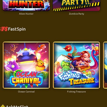
Alien Hunter
Zombie Party
FastSpin
Ocean Carnival
Fishing Treasure
AskMeSlot