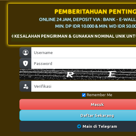
PEMBERITAHUAN PENTING
ONLINE 24 JAM, DEPOSIT VIA : BANK - E-WALL
MIN. DP IDR 10.000 & MIN. WD IDR 50.0
ALAHAN PENGIRIMAN & GUNAKAN NOMINAL UNIK UNTUK MEMPER
Remember Me
Masuk
Daftar Sekarang
Main di Telegram