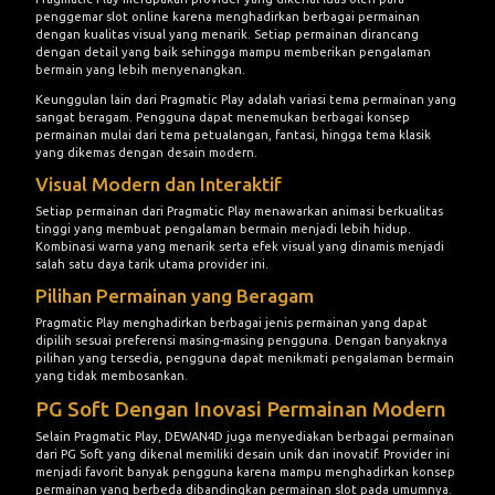
penggemar slot online karena menghadirkan berbagai permainan
dengan kualitas visual yang menarik. Setiap permainan dirancang
dengan detail yang baik sehingga mampu memberikan pengalaman
bermain yang lebih menyenangkan.
Keunggulan lain dari Pragmatic Play adalah variasi tema permainan yang
sangat beragam. Pengguna dapat menemukan berbagai konsep
permainan mulai dari tema petualangan, fantasi, hingga tema klasik
yang dikemas dengan desain modern.
Visual Modern dan Interaktif
Setiap permainan dari Pragmatic Play menawarkan animasi berkualitas
tinggi yang membuat pengalaman bermain menjadi lebih hidup.
Kombinasi warna yang menarik serta efek visual yang dinamis menjadi
salah satu daya tarik utama provider ini.
Pilihan Permainan yang Beragam
Pragmatic Play menghadirkan berbagai jenis permainan yang dapat
dipilih sesuai preferensi masing-masing pengguna. Dengan banyaknya
pilihan yang tersedia, pengguna dapat menikmati pengalaman bermain
yang tidak membosankan.
PG Soft Dengan Inovasi Permainan Modern
Selain Pragmatic Play, DEWAN4D juga menyediakan berbagai permainan
dari PG Soft yang dikenal memiliki desain unik dan inovatif. Provider ini
menjadi favorit banyak pengguna karena mampu menghadirkan konsep
permainan yang berbeda dibandingkan permainan slot pada umumnya.