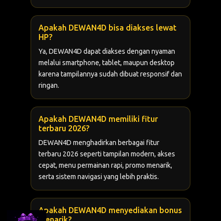
Apakah DEWAN4D bisa diakses lewat
HP?
Ya, DEWAN4D dapat diakses dengan nyaman
melalui smartphone, tablet, maupun desktop
karena tampilannya sudah dibuat responsif dan
ringan.
Apakah DEWAN4D memiliki fitur
terbaru 2026?
DEWAN4D menghadirkan berbagai fitur
terbaru 2026 seperti tampilan modern, akses
cepat, menu permainan rapi, promo menarik,
serta sistem navigasi yang lebih praktis.
Apakah DEWAN4D menyediakan bonus
menarik?