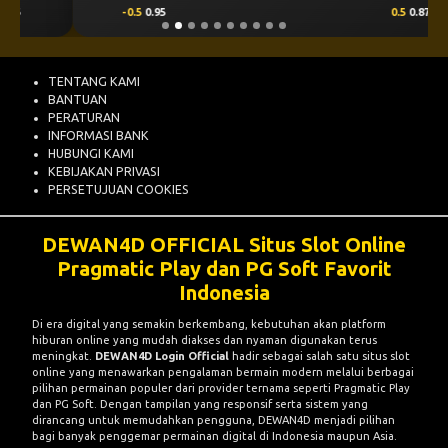
-0.5
0.95
0.5
0.87
TENTANG KAMI
BANTUAN
PERATURAN
INFORMASI BANK
HUBUNGI KAMI
KEBIJAKAN PRIVASI
PERSETUJUAN COOKIES
DEWAN4D OFFICIAL
Situs Slot Online
Pragmatic Play dan PG Soft Favorit
Indonesia
Di era digital yang semakin berkembang, kebutuhan akan platform
hiburan online yang mudah diakses dan nyaman digunakan terus
meningkat.
DEWAN4D Login Official
hadir sebagai salah satu situs slot
online yang menawarkan pengalaman bermain modern melalui berbagai
pilihan permainan populer dari provider ternama seperti Pragmatic Play
dan PG Soft. Dengan tampilan yang responsif serta sistem yang
dirancang untuk memudahkan pengguna, DEWAN4D menjadi pilihan
bagi banyak penggemar permainan digital di Indonesia maupun Asia.