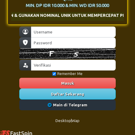
MIN. DP IDR 10.000 & MIN. WD IDR 50.000
AN & GUNAKAN NOMINAL UNIK UNTUK MEMPERCEPAT PROSES DE
Remember Me
Masuk
Daftar Sekarang
Main di Telegram
Desktop
Wap
FastSpin