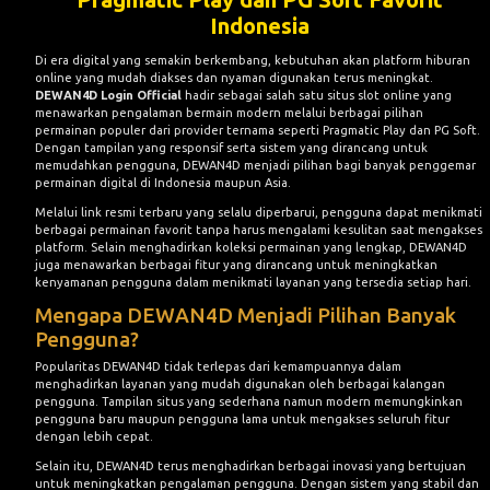
Indonesia
Di era digital yang semakin berkembang, kebutuhan akan platform hiburan
online yang mudah diakses dan nyaman digunakan terus meningkat.
DEWAN4D Login Official
hadir sebagai salah satu situs slot online yang
menawarkan pengalaman bermain modern melalui berbagai pilihan
permainan populer dari provider ternama seperti Pragmatic Play dan PG Soft.
Dengan tampilan yang responsif serta sistem yang dirancang untuk
memudahkan pengguna, DEWAN4D menjadi pilihan bagi banyak penggemar
permainan digital di Indonesia maupun Asia.
Melalui link resmi terbaru yang selalu diperbarui, pengguna dapat menikmati
berbagai permainan favorit tanpa harus mengalami kesulitan saat mengakses
platform. Selain menghadirkan koleksi permainan yang lengkap, DEWAN4D
juga menawarkan berbagai fitur yang dirancang untuk meningkatkan
kenyamanan pengguna dalam menikmati layanan yang tersedia setiap hari.
Mengapa DEWAN4D Menjadi Pilihan Banyak
Pengguna?
Popularitas DEWAN4D tidak terlepas dari kemampuannya dalam
menghadirkan layanan yang mudah digunakan oleh berbagai kalangan
pengguna. Tampilan situs yang sederhana namun modern memungkinkan
pengguna baru maupun pengguna lama untuk mengakses seluruh fitur
dengan lebih cepat.
Selain itu, DEWAN4D terus menghadirkan berbagai inovasi yang bertujuan
untuk meningkatkan pengalaman pengguna. Dengan sistem yang stabil dan