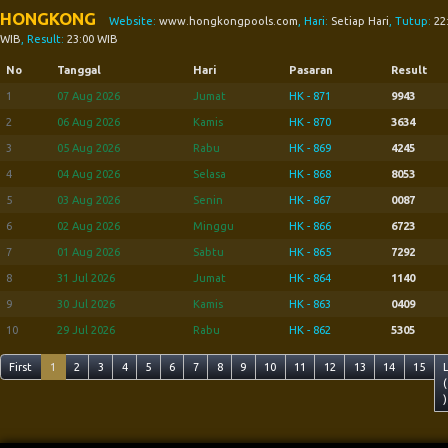
HONGKONG
Website:
www.hongkongpools.com
, Hari:
Setiap Hari
, Tutup:
22
WIB
, Result:
23:00 WIB
No
Tanggal
Hari
Pasaran
Result
1
07 Aug 2026
Jumat
HK - 871
9943
2
06 Aug 2026
Kamis
HK - 870
3634
3
05 Aug 2026
Rabu
HK - 869
4245
4
04 Aug 2026
Selasa
HK - 868
8053
5
03 Aug 2026
Senin
HK - 867
0087
6
02 Aug 2026
Minggu
HK - 866
6723
7
01 Aug 2026
Sabtu
HK - 865
7292
8
31 Jul 2026
Jumat
HK - 864
1140
9
30 Jul 2026
Kamis
HK - 863
0409
10
29 Jul 2026
Rabu
HK - 862
5305
First
1
2
3
4
5
6
7
8
9
10
11
12
13
14
15
(
)