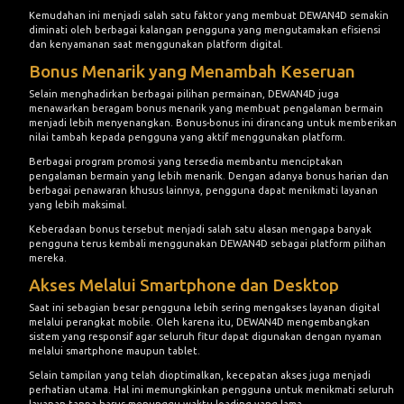
Kemudahan ini menjadi salah satu faktor yang membuat DEWAN4D semakin
diminati oleh berbagai kalangan pengguna yang mengutamakan efisiensi
dan kenyamanan saat menggunakan platform digital.
Bonus Menarik yang Menambah Keseruan
Selain menghadirkan berbagai pilihan permainan, DEWAN4D juga
menawarkan beragam bonus menarik yang membuat pengalaman bermain
menjadi lebih menyenangkan. Bonus-bonus ini dirancang untuk memberikan
nilai tambah kepada pengguna yang aktif menggunakan platform.
Berbagai program promosi yang tersedia membantu menciptakan
pengalaman bermain yang lebih menarik. Dengan adanya bonus harian dan
berbagai penawaran khusus lainnya, pengguna dapat menikmati layanan
yang lebih maksimal.
Keberadaan bonus tersebut menjadi salah satu alasan mengapa banyak
pengguna terus kembali menggunakan DEWAN4D sebagai platform pilihan
mereka.
Akses Melalui Smartphone dan Desktop
Saat ini sebagian besar pengguna lebih sering mengakses layanan digital
melalui perangkat mobile. Oleh karena itu, DEWAN4D mengembangkan
sistem yang responsif agar seluruh fitur dapat digunakan dengan nyaman
melalui smartphone maupun tablet.
Selain tampilan yang telah dioptimalkan, kecepatan akses juga menjadi
perhatian utama. Hal ini memungkinkan pengguna untuk menikmati seluruh