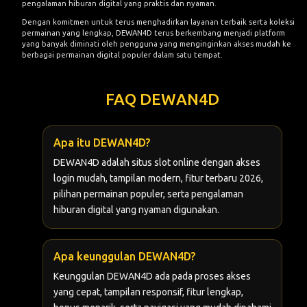
pengalaman hiburan digital yang praktis dan nyaman.
Dengan komitmen untuk terus menghadirkan layanan terbaik serta koleksi
permainan yang lengkap, DEWAN4D terus berkembang menjadi platform
yang banyak diminati oleh pengguna yang menginginkan akses mudah ke
berbagai permainan digital populer dalam satu tempat.
FAQ DEWAN4D
Apa itu DEWAN4D?
DEWAN4D adalah situs slot online dengan akses
login mudah, tampilan modern, fitur terbaru 2026,
pilihan permainan populer, serta pengalaman
hiburan digital yang nyaman digunakan.
Apa keunggulan DEWAN4D?
Keunggulan DEWAN4D ada pada proses akses
yang cepat, tampilan responsif, fitur lengkap,