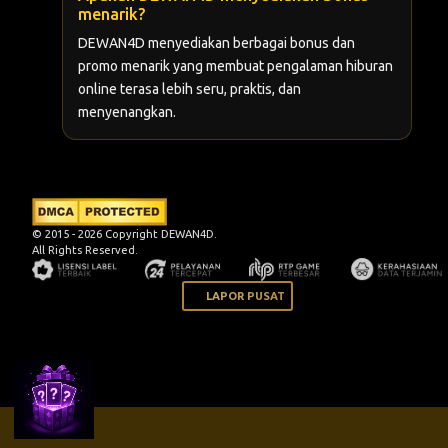
menarik?
DEWAN4D menyediakan berbagai bonus dan
promo menarik yang membuat pengalaman hiburan
online terasa lebih seru, praktis, dan
menyenangkan.
© 2015 - 2026 Copyright DEWAN4D.
All Rights Reserved.
LAPOR PUSAT