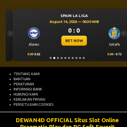
SPAIN LA LIGA
August 16, 2026 — 00:30 WIB
0 : 0
Previous
Ne
BET NOW
Alaves
Getafe
0.00
0.62
0.00
-0.72
TENTANG KAMI
BANTUAN
PERATURAN
INFORMASI BANK
HUBUNGI KAMI
KEBIJAKAN PRIVASI
PERSETUJUAN COOKIES
DEWAN4D OFFICIAL
Situs Slot Online
Pragmatic Play dan PG Soft Favorit