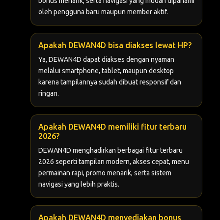
bonus menarik, serta navigasi yang mudah dipahami
oleh pengguna baru maupun member aktif.
Apakah DEWAN4D bisa diakses lewat HP?
Ya, DEWAN4D dapat diakses dengan nyaman
melalui smartphone, tablet, maupun desktop
karena tampilannya sudah dibuat responsif dan
ringan.
Apakah DEWAN4D memiliki fitur terbaru
2026?
DEWAN4D menghadirkan berbagai fitur terbaru
2026 seperti tampilan modern, akses cepat, menu
permainan rapi, promo menarik, serta sistem
navigasi yang lebih praktis.
Apakah DEWAN4D menyediakan bonus