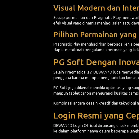
Visual Modern dan Inter
Setiap permainan dari Pragmatic Play menawark
efek visual yang dinamis menjadi salah satu daya
Pilihan Permainan yang
Hot DJ
G
Pragmatic Play menghadirkan berbagai jenis pe
dapat menikmati pengalaman bermain yang ti
PG Soft Dengan Inov
Selain Pragmatic Play, DEWAN4D juga menyediaka
pengguna karena mampu menghadirkan konsep 
PG Soft juga dikenal memiliki optimasi yang s
maupun tablet tanpa mengurangi kualitas tampil
Kombinasi antara desain kreatif dan teknologi 
Dollar Bomb
G
Login Resmi yang Cep
DEWAN4D Login Official dirancang untuk memb
ke dalam platform hanya dalam beberapa langk