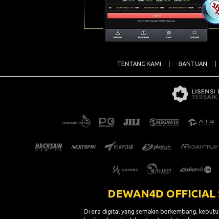
TENTANG KAMI
|
BANTUAN
|
Night City
Mi
Double Happiness
Swee
DEWAN4D OFFICIAL
Di era digital yang semakin berkembang, kebut