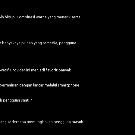
ih hidup. Kombinasi warna yang menarik serta
ong
King Kong Shake
 banyaknya pilihan yang tersedia, pengguna
tif. Provider ini menjadi favorit banyak
i permainan dengan lancar melalui smartphone
h pengguna saat ini.
nter
King of Atlantis
n yang sederhana memungkinkan pengguna masuk