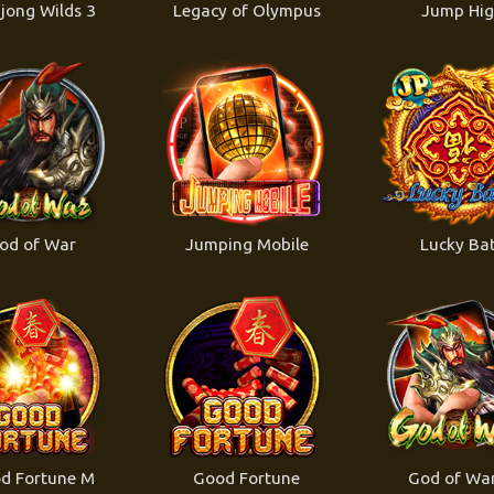
jong Wilds 3
Legacy of Olympus
Jump Hi
od of War
Jumping Mobile
Lucky Ba
d Fortune M
Good Fortune
God of Wa