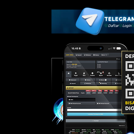
TELEGRA
Daftar
Login
Watah Master
Mahj
Go Fishing