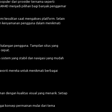
populer dari provider ternama seperti
WAN4D menjadi pilihan bagi banyak penggemar
mi kesulitan saat mengakses platform. Selain
kan kenyamanan pengguna dalam menikmati
kalangan pengguna. Tampilan situs yang
 cepat.
sistem yang stabil dan navigasi yang mudah
avorit mereka untuk menikmati berbagai
an dengan kualitas visual yang menarik. Setiap
gai konsep permainan mulai dari tema