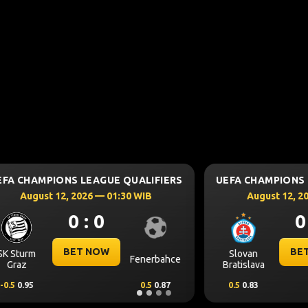
6/8/2026
7/8/2026
6/8/2026
6/8/2026
6/8/2026
IERS
E-FOOTBALL F24 ELITE CLUB FRIENDLY
E-FO
August 7, 2026 — 12:30 WIB
0 : 1
BET NOW
Saint-
e-Bayern
e-Atletico
Manc
oise
Munchen
Madrid
C
1.00
0.00
0.68
0.00
0.94
0.7