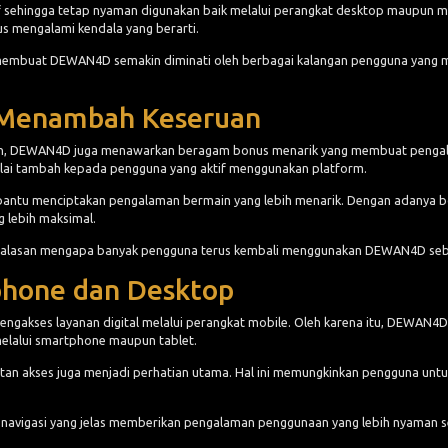
f sehingga tetap nyaman digunakan baik melalui perangkat desktop maupun mo
s mengalami kendala yang berarti.
 membuat DEWAN4D semakin diminati oleh berbagai kalangan pengguna yang 
 Menambah Keseruan
nan, DEWAN4D juga menawarkan beragam bonus menarik yang membuat pengal
ilai tambah kepada pengguna yang aktif menggunakan platform.
antu menciptakan pengalaman bermain yang lebih menarik. Dengan adanya b
 lebih maksimal.
u alasan mengapa banyak pengguna terus kembali menggunakan DEWAN4D seba
phone dan Desktop
 mengakses layanan digital melalui perangkat mobile. Oleh karena itu, DEWA
melalui smartphone maupun tablet.
atan akses juga menjadi perhatian utama. Hal ini memungkinkan pengguna untu
 navigasi yang jelas memberikan pengalaman penggunaan yang lebih nyaman s