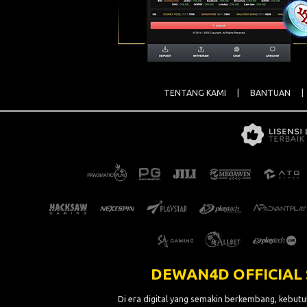
TENTANG KAMI
|
BANTUAN
|
DEWAN4D OFFICIAL
Di era digital yang semakin berkembang, kebut