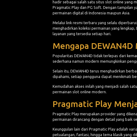
hadir sebagai salah satu situs slot online yan
Pragmatic Play dan PG Soft. Dengan tampilan 
permainan digital di Indonesia maupun Asia.
Melalui link resmi terbaru yang selalu diperba
menghadirkan koleksi permainan yang lengkap
layanan yang tersedia setiap hari.
Mengapa DEWAN4D Me
Popularitas DEWAN4D tidak terlepas dari kema
sederhana namun modern memungkinkan penggun
Selain itu, DEWAN4D terus menghadirkan berbag
dipahami, setiap pengguna dapat menikmati be
Kemudahan akses inilah yang menjadi salah sa
permainan slot online modern.
Pragmatic Play Menja
Pragmatic Play merupakan provider yang dikenal
permainan dirancang dengan detail yang baik
Keunggulan lain dari Pragmatic Play adalah v
petualangan, fantasi, hingga tema klasik yang 