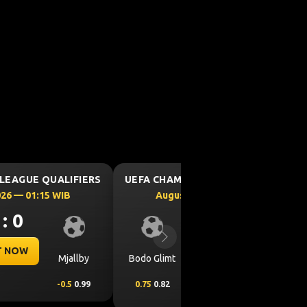
6/8/2026
OTBALL F24 ELITE CLUB FRIENDLY
August 7, 2026 — 13:30 WIB
0 : 0
Next
BET NOW
e-
e-Chelsea
hester
ity
5
0.61
-0.75
-0.85