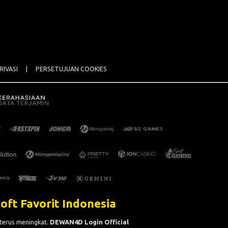
RIVASI
|
PERSETUJUAN COOKIES
oft Favorit Indonesia
 terus meningkat.
DEWAN4D Login Official