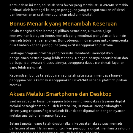
Kemudahan ini menjadi salah satu faktor yang membuat DEWAN4D semakin
diminati oleh berbagai kalangan pengguna yang mengutamakan efisiensi
dan kenyamanan saat menggunakan platform digital.
Bonus Menarik yang Menambah Keseruan
Selain menghadirkan berbagai pilihan permainan, DEWAN4D juga
menawarkan beragam bonus menarik yang membuat pengalaman bermain
menjadi lebih menyenangkan. Bonus-bonus ini dirancang untuk memberikan
nilai tambah kepada pengguna yang aktif menggunakan platform.
Berbagai program promosi yang tersedia membantu menciptakan
pengalaman bermain yang lebih menarik. Dengan adanya bonus harian dan
berbagai penawaran khusus lainnya, pengguna dapat menikmati layanan
yang lebih maksimal.
Keberadaan bonus tersebut menjadi salah satu alasan mengapa banyak
pengguna terus kembali menggunakan DEWAN4D sebagai platform pilihan
mereka.
Akses Melalui Smartphone dan Desktop
Saat ini sebagian besar pengguna lebih sering mengakses layanan digital
melalui perangkat mobile. Oleh karena itu, DEWAN4D mengembangkan
sistem yang responsif agar seluruh fitur dapat digunakan dengan nyaman
melalui smartphone maupun tablet.
Selain tampilan yang telah dioptimalkan, kecepatan akses juga menjadi
perhatian utama. Hal ini memungkinkan pengguna untuk menikmati seluruh