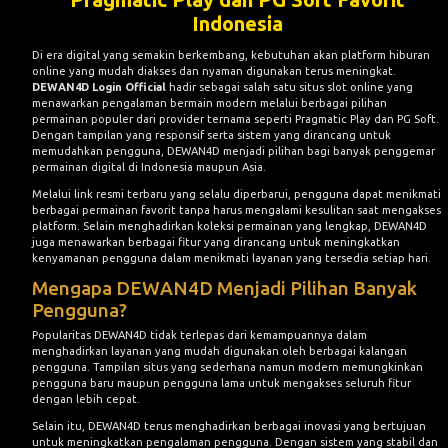
Indonesia
Di era digital yang semakin berkembang, kebutuhan akan platform hiburan
online yang mudah diakses dan nyaman digunakan terus meningkat.
DEWAN4D Login Official
hadir sebagai salah satu situs slot online yang
menawarkan pengalaman bermain modern melalui berbagai pilihan
permainan populer dari provider ternama seperti Pragmatic Play dan PG Soft.
Dengan tampilan yang responsif serta sistem yang dirancang untuk
memudahkan pengguna, DEWAN4D menjadi pilihan bagi banyak penggemar
permainan digital di Indonesia maupun Asia.
Melalui link resmi terbaru yang selalu diperbarui, pengguna dapat menikmati
berbagai permainan favorit tanpa harus mengalami kesulitan saat mengakses
platform. Selain menghadirkan koleksi permainan yang lengkap, DEWAN4D
juga menawarkan berbagai fitur yang dirancang untuk meningkatkan
kenyamanan pengguna dalam menikmati layanan yang tersedia setiap hari.
Mengapa DEWAN4D Menjadi Pilihan Banyak
Pengguna?
Popularitas DEWAN4D tidak terlepas dari kemampuannya dalam
menghadirkan layanan yang mudah digunakan oleh berbagai kalangan
pengguna. Tampilan situs yang sederhana namun modern memungkinkan
pengguna baru maupun pengguna lama untuk mengakses seluruh fitur
dengan lebih cepat.
Selain itu, DEWAN4D terus menghadirkan berbagai inovasi yang bertujuan
untuk meningkatkan pengalaman pengguna. Dengan sistem yang stabil dan