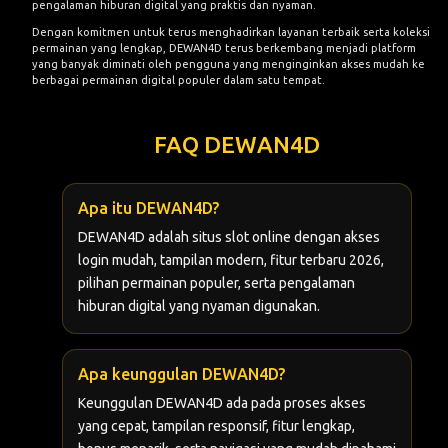
pengalaman hiburan digital yang praktis dan nyaman.
Dengan komitmen untuk terus menghadirkan layanan terbaik serta koleksi
permainan yang lengkap, DEWAN4D terus berkembang menjadi platform
yang banyak diminati oleh pengguna yang menginginkan akses mudah ke
berbagai permainan digital populer dalam satu tempat.
FAQ DEWAN4D
Apa itu DEWAN4D?
DEWAN4D adalah situs slot online dengan akses
login mudah, tampilan modern, fitur terbaru 2026,
pilihan permainan populer, serta pengalaman
hiburan digital yang nyaman digunakan.
Apa keunggulan DEWAN4D?
Keunggulan DEWAN4D ada pada proses akses
yang cepat, tampilan responsif, fitur lengkap,