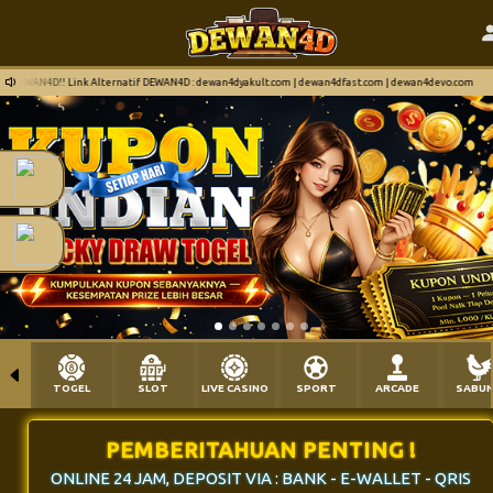
AN4D!! Link Alternatif DEWAN4D : dewan4dyakult.com | dewan4dfast.com | dewan4devo.com
TOGEL
SLOT
LIVE CASINO
SPORT
ARCADE
SABU
PEMBERITAHUAN PENTING !
ONLINE 24 JAM, DEPOSIT VIA : BANK - E-WALLET - QRIS